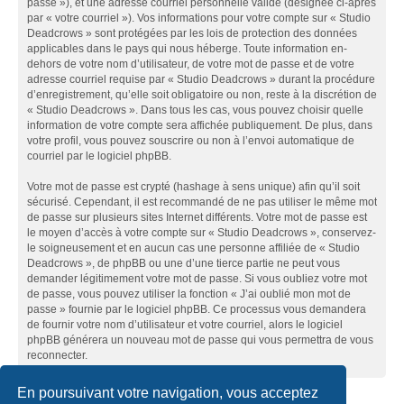
passe »), et une adresse courriel personnelle valide (désignée ci-après
par « votre courriel »). Vos informations pour votre compte sur « Studio
Deadcrows » sont protégées par les lois de protection des données
applicables dans le pays qui nous héberge. Toute information en-
dehors de votre nom d’utilisateur, de votre mot de passe et de votre
adresse courriel requise par « Studio Deadcrows » durant la procédure
d’enregistrement, qu’elle soit obligatoire ou non, reste à la discrétion de
« Studio Deadcrows ». Dans tous les cas, vous pouvez choisir quelle
information de votre compte sera affichée publiquement. De plus, dans
votre profil, vous pouvez souscrire ou non à l’envoi automatique de
courriel par le logiciel phpBB.
Votre mot de passe est crypté (hashage à sens unique) afin qu’il soit
sécurisé. Cependant, il est recommandé de ne pas utiliser le même mot
de passe sur plusieurs sites Internet différents. Votre mot de passe est
le moyen d’accès à votre compte sur « Studio Deadcrows », conservez-
le soigneusement et en aucun cas une personne affiliée de « Studio
Deadcrows », de phpBB ou une d’une tierce partie ne peut vous
demander légitimement votre mot de passe. Si vous oubliez votre mot
de passe, vous pouvez utiliser la fonction « J’ai oublié mon mot de
passe » fournie par le logiciel phpBB. Ce processus vous demandera
de fournir votre nom d’utilisateur et votre courriel, alors le logiciel
phpBB générera un nouveau mot de passe qui vous permettra de vous
reconnecter.
En poursuivant votre navigation, vous acceptez