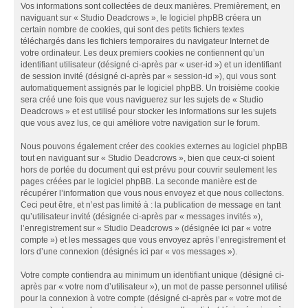
Vos informations sont collectées de deux manières. Premièrement, en
naviguant sur « Studio Deadcrows », le logiciel phpBB créera un
certain nombre de cookies, qui sont des petits fichiers textes
téléchargés dans les fichiers temporaires du navigateur Internet de
votre ordinateur. Les deux premiers cookies ne contiennent qu’un
identifiant utilisateur (désigné ci-après par « user-id ») et un identifiant
de session invité (désigné ci-après par « session-id »), qui vous sont
automatiquement assignés par le logiciel phpBB. Un troisième cookie
sera créé une fois que vous naviguerez sur les sujets de « Studio
Deadcrows » et est utilisé pour stocker les informations sur les sujets
que vous avez lus, ce qui améliore votre navigation sur le forum.
Nous pouvons également créer des cookies externes au logiciel phpBB
tout en naviguant sur « Studio Deadcrows », bien que ceux-ci soient
hors de portée du document qui est prévu pour couvrir seulement les
pages créées par le logiciel phpBB. La seconde manière est de
récupérer l’information que vous nous envoyez et que nous collectons.
Ceci peut être, et n’est pas limité à : la publication de message en tant
qu’utilisateur invité (désignée ci-après par « messages invités »),
l’enregistrement sur « Studio Deadcrows » (désignée ici par « votre
compte ») et les messages que vous envoyez après l’enregistrement et
lors d’une connexion (désignés ici par « vos messages »).
Votre compte contiendra au minimum un identifiant unique (désigné ci-
après par « votre nom d’utilisateur »), un mot de passe personnel utilisé
pour la connexion à votre compte (désigné ci-après par « votre mot de