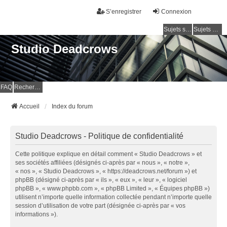
S’enregistrer
Connexion
Sujets sans réponse
Sujets actifs
Studio Deadcrows
FAQ
Rechercher
Accueil
Index du forum
Studio Deadcrows - Politique de confidentialité
Cette politique explique en détail comment « Studio Deadcrows » et
ses sociétés affiliées (désignés ci-après par « nous », « notre »,
« nos », « Studio Deadcrows », « https://deadcrows.net/forum ») et
phpBB (désigné ci-après par « ils », « eux », « leur », « logiciel
phpBB », « www.phpbb.com », « phpBB Limited », « Équipes phpBB »)
utilisent n’importe quelle information collectée pendant n’importe quelle
session d’utilisation de votre part (désignée ci-après par « vos
informations »).