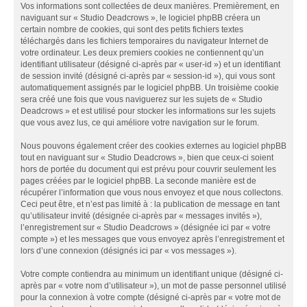
Vos informations sont collectées de deux manières. Premièrement, en
naviguant sur « Studio Deadcrows », le logiciel phpBB créera un
certain nombre de cookies, qui sont des petits fichiers textes
téléchargés dans les fichiers temporaires du navigateur Internet de
votre ordinateur. Les deux premiers cookies ne contiennent qu’un
identifiant utilisateur (désigné ci-après par « user-id ») et un identifiant
de session invité (désigné ci-après par « session-id »), qui vous sont
automatiquement assignés par le logiciel phpBB. Un troisième cookie
sera créé une fois que vous naviguerez sur les sujets de « Studio
Deadcrows » et est utilisé pour stocker les informations sur les sujets
que vous avez lus, ce qui améliore votre navigation sur le forum.
Nous pouvons également créer des cookies externes au logiciel phpBB
tout en naviguant sur « Studio Deadcrows », bien que ceux-ci soient
hors de portée du document qui est prévu pour couvrir seulement les
pages créées par le logiciel phpBB. La seconde manière est de
récupérer l’information que vous nous envoyez et que nous collectons.
Ceci peut être, et n’est pas limité à : la publication de message en tant
qu’utilisateur invité (désignée ci-après par « messages invités »),
l’enregistrement sur « Studio Deadcrows » (désignée ici par « votre
compte ») et les messages que vous envoyez après l’enregistrement et
lors d’une connexion (désignés ici par « vos messages »).
Votre compte contiendra au minimum un identifiant unique (désigné ci-
après par « votre nom d’utilisateur »), un mot de passe personnel utilisé
pour la connexion à votre compte (désigné ci-après par « votre mot de