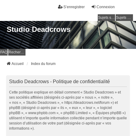
S’enregistrer
Connexion
Sujets sans réponse
Sujets actifs
Studio Deadcrows
FAQ
Rechercher
Accueil
Index du forum
Studio Deadcrows - Politique de confidentialité
Cette politique explique en détail comment « Studio Deadcrows » et
ses sociétés affiliées (désignés ci-après par « nous », « notre »,
« nos », « Studio Deadcrows », « https://deadcrows.net/forum ») et
phpBB (désigné ci-après par « ils », « eux », « leur », « logiciel
phpBB », « www.phpbb.com », « phpBB Limited », « Équipes phpBB »)
utilisent n’importe quelle information collectée pendant n’importe quelle
session d’utilisation de votre part (désignée ci-après par « vos
informations »).