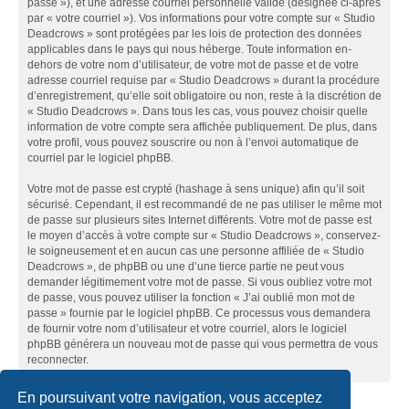
passe »), et une adresse courriel personnelle valide (désignée ci-après
par « votre courriel »). Vos informations pour votre compte sur « Studio
Deadcrows » sont protégées par les lois de protection des données
applicables dans le pays qui nous héberge. Toute information en-
dehors de votre nom d’utilisateur, de votre mot de passe et de votre
adresse courriel requise par « Studio Deadcrows » durant la procédure
d’enregistrement, qu’elle soit obligatoire ou non, reste à la discrétion de
« Studio Deadcrows ». Dans tous les cas, vous pouvez choisir quelle
information de votre compte sera affichée publiquement. De plus, dans
votre profil, vous pouvez souscrire ou non à l’envoi automatique de
courriel par le logiciel phpBB.
Votre mot de passe est crypté (hashage à sens unique) afin qu’il soit
sécurisé. Cependant, il est recommandé de ne pas utiliser le même mot
de passe sur plusieurs sites Internet différents. Votre mot de passe est
le moyen d’accès à votre compte sur « Studio Deadcrows », conservez-
le soigneusement et en aucun cas une personne affiliée de « Studio
Deadcrows », de phpBB ou une d’une tierce partie ne peut vous
demander légitimement votre mot de passe. Si vous oubliez votre mot
de passe, vous pouvez utiliser la fonction « J’ai oublié mon mot de
passe » fournie par le logiciel phpBB. Ce processus vous demandera
de fournir votre nom d’utilisateur et votre courriel, alors le logiciel
phpBB générera un nouveau mot de passe qui vous permettra de vous
reconnecter.
En poursuivant votre navigation, vous acceptez