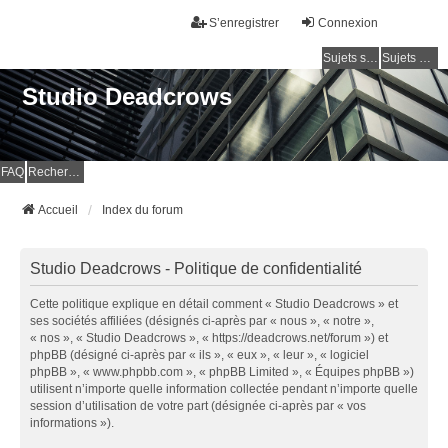
S’enregistrer
Connexion
Sujets sans réponse
Sujets actifs
Studio Deadcrows
FAQ
Rechercher
Accueil
Index du forum
Studio Deadcrows - Politique de confidentialité
Cette politique explique en détail comment « Studio Deadcrows » et
ses sociétés affiliées (désignés ci-après par « nous », « notre »,
« nos », « Studio Deadcrows », « https://deadcrows.net/forum ») et
phpBB (désigné ci-après par « ils », « eux », « leur », « logiciel
phpBB », « www.phpbb.com », « phpBB Limited », « Équipes phpBB »)
utilisent n’importe quelle information collectée pendant n’importe quelle
session d’utilisation de votre part (désignée ci-après par « vos
informations »).