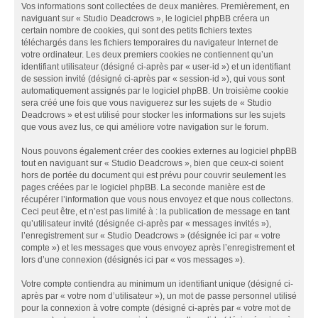
Vos informations sont collectées de deux manières. Premièrement, en
naviguant sur « Studio Deadcrows », le logiciel phpBB créera un
certain nombre de cookies, qui sont des petits fichiers textes
téléchargés dans les fichiers temporaires du navigateur Internet de
votre ordinateur. Les deux premiers cookies ne contiennent qu’un
identifiant utilisateur (désigné ci-après par « user-id ») et un identifiant
de session invité (désigné ci-après par « session-id »), qui vous sont
automatiquement assignés par le logiciel phpBB. Un troisième cookie
sera créé une fois que vous naviguerez sur les sujets de « Studio
Deadcrows » et est utilisé pour stocker les informations sur les sujets
que vous avez lus, ce qui améliore votre navigation sur le forum.
Nous pouvons également créer des cookies externes au logiciel phpBB
tout en naviguant sur « Studio Deadcrows », bien que ceux-ci soient
hors de portée du document qui est prévu pour couvrir seulement les
pages créées par le logiciel phpBB. La seconde manière est de
récupérer l’information que vous nous envoyez et que nous collectons.
Ceci peut être, et n’est pas limité à : la publication de message en tant
qu’utilisateur invité (désignée ci-après par « messages invités »),
l’enregistrement sur « Studio Deadcrows » (désignée ici par « votre
compte ») et les messages que vous envoyez après l’enregistrement et
lors d’une connexion (désignés ici par « vos messages »).
Votre compte contiendra au minimum un identifiant unique (désigné ci-
après par « votre nom d’utilisateur »), un mot de passe personnel utilisé
pour la connexion à votre compte (désigné ci-après par « votre mot de