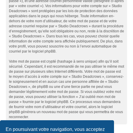
passe »), et une adresse courriel personnelle valide (désignée ci-après
par « votre courriel »). Vos informations pour votre compte sur « Studio
Deadcrows » sont protégées par les lois de protection des données
applicables dans le pays qui nous héberge. Toute information en-
dehors de votre nom d’utilisateur, de votre mot de passe et de votre
adresse courriel requise par « Studio Deadcrows » durant la procédure
d’enregistrement, qu’elle soit obligatoire ou non, reste à la discrétion de
« Studio Deadcrows ». Dans tous les cas, vous pouvez choisir quelle
information de votre compte sera affichée publiquement. De plus, dans
votre profil, vous pouvez souscrire ou non à l’envoi automatique de
courriel par le logiciel phpBB.
Votre mot de passe est crypté (hashage à sens unique) afin qu’il soit
sécurisé. Cependant, il est recommandé de ne pas utiliser le même mot
de passe sur plusieurs sites Internet différents. Votre mot de passe est
le moyen d’accès à votre compte sur « Studio Deadcrows », conservez-
le soigneusement et en aucun cas une personne affiliée de « Studio
Deadcrows », de phpBB ou une d’une tierce partie ne peut vous
demander légitimement votre mot de passe. Si vous oubliez votre mot
de passe, vous pouvez utiliser la fonction « J’ai oublié mon mot de
passe » fournie par le logiciel phpBB. Ce processus vous demandera
de fournir votre nom d’utilisateur et votre courriel, alors le logiciel
phpBB générera un nouveau mot de passe qui vous permettra de vous
reconnecter.
En poursuivant votre navigation, vous acceptez