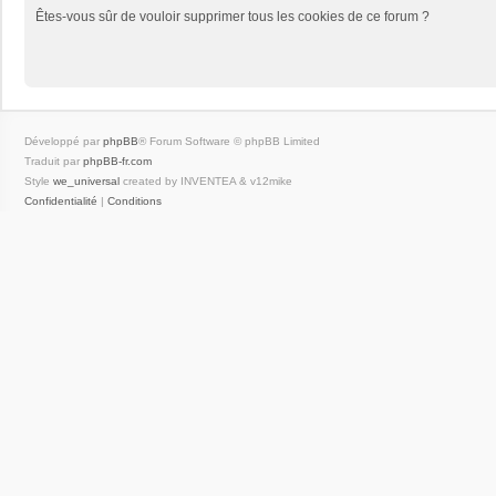
Êtes-vous sûr de vouloir supprimer tous les cookies de ce forum ?
Développé par
phpBB
® Forum Software © phpBB Limited
Traduit par
phpBB-fr.com
Style
we_universal
created by INVENTEA & v12mike
Confidentialité
|
Conditions