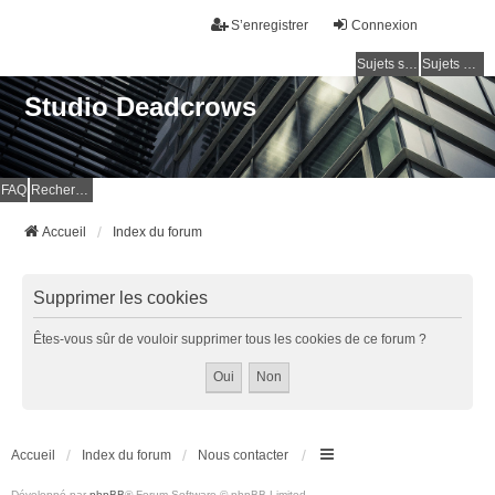
S’enregistrer
Connexion
Sujets sans réponse
Sujets actifs
Studio Deadcrows
FAQ
Rechercher
Accueil
Index du forum
Supprimer les cookies
Êtes-vous sûr de vouloir supprimer tous les cookies de ce forum ?
Accueil
Index du forum
Nous contacter
Développé par
phpBB
® Forum Software © phpBB Limited