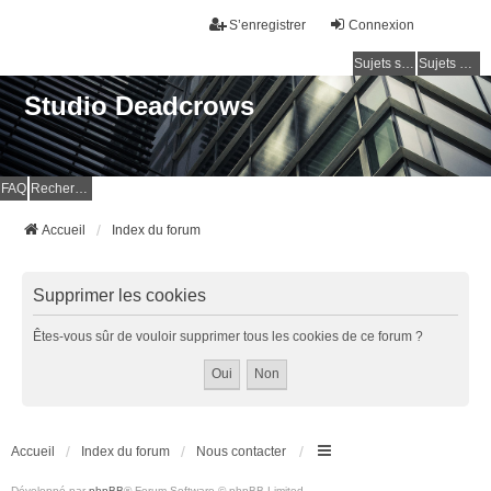
S’enregistrer
Connexion
Sujets sans réponse
Sujets actifs
Studio Deadcrows
FAQ
Rechercher
Accueil
Index du forum
Supprimer les cookies
Êtes-vous sûr de vouloir supprimer tous les cookies de ce forum ?
Accueil
Index du forum
Nous contacter
Développé par
phpBB
® Forum Software © phpBB Limited