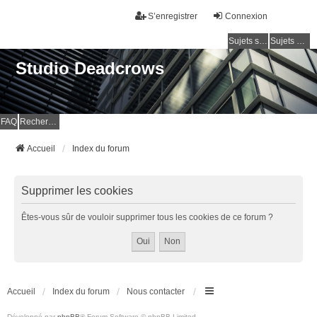
S’enregistrer
Connexion
Sujets sans réponse
Sujets actifs
Studio Deadcrows
FAQ
Rechercher
Accueil
Index du forum
Supprimer les cookies
Êtes-vous sûr de vouloir supprimer tous les cookies de ce forum ?
Accueil
Index du forum
Nous contacter
Développé par
phpBB
® Forum Software © phpBB Limited