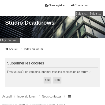
S’enregistrer
Connexion
Sujets sans réponse
Sujets actifs
Studio Deadcrows
FAQ
Rechercher
Accueil
Index du forum
Supprimer les cookies
Êtes-vous sûr de vouloir supprimer tous les cookies de ce forum ?
Accueil
Index du forum
Nous contacter
Développé par
phpBB
® Forum Software © phpBB Limited