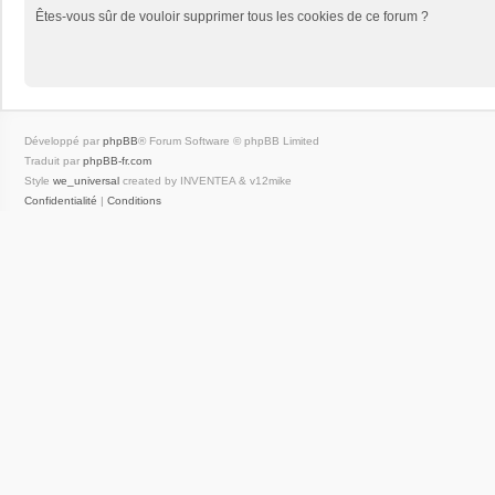
Êtes-vous sûr de vouloir supprimer tous les cookies de ce forum ?
Développé par
phpBB
® Forum Software © phpBB Limited
Traduit par
phpBB-fr.com
Style
we_universal
created by INVENTEA & v12mike
Confidentialité
|
Conditions