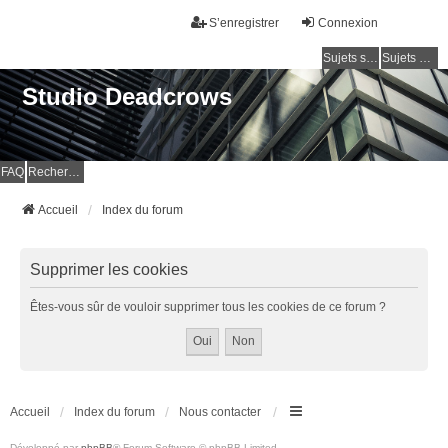
S’enregistrer
Connexion
Sujets sans réponse
Sujets actifs
Studio Deadcrows
FAQ
Rechercher
Accueil
Index du forum
Supprimer les cookies
Êtes-vous sûr de vouloir supprimer tous les cookies de ce forum ?
Accueil
Index du forum
Nous contacter
Développé par
phpBB
® Forum Software © phpBB Limited