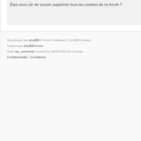
Êtes-vous sûr de vouloir supprimer tous les cookies de ce forum ?
Développé par
phpBB
® Forum Software © phpBB Limited
Traduit par
phpBB-fr.com
Style
we_universal
created by INVENTEA & v12mike
Confidentialité
|
Conditions