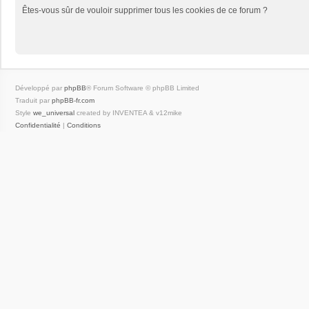
Êtes-vous sûr de vouloir supprimer tous les cookies de ce forum ?
Développé par
phpBB
® Forum Software © phpBB Limited
Traduit par
phpBB-fr.com
Style
we_universal
created by INVENTEA & v12mike
Confidentialité
|
Conditions