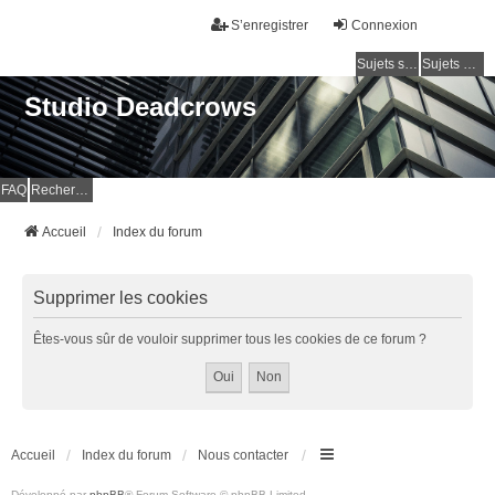
S’enregistrer
Connexion
Sujets sans réponse
Sujets actifs
Studio Deadcrows
FAQ
Rechercher
Accueil
Index du forum
Supprimer les cookies
Êtes-vous sûr de vouloir supprimer tous les cookies de ce forum ?
Accueil
Index du forum
Nous contacter
Développé par
phpBB
® Forum Software © phpBB Limited