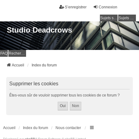
S’enregistrer
Connexion
Sujets sans réponse
Sujets actifs
Studio Deadcrows
FAQ
Rechercher
Accueil
Index du forum
Supprimer les cookies
Êtes-vous sûr de vouloir supprimer tous les cookies de ce forum ?
Accueil
Index du forum
Nous contacter
Développé par
phpBB
® Forum Software © phpBB Limited