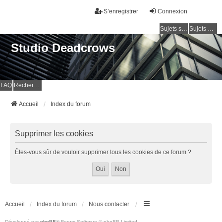
S’enregistrer
Connexion
Sujets sans réponse
Sujets actifs
Studio Deadcrows
FAQ
Rechercher
Accueil
Index du forum
Supprimer les cookies
Êtes-vous sûr de vouloir supprimer tous les cookies de ce forum ?
Accueil
Index du forum
Nous contacter
Développé par
phpBB
® Forum Software © phpBB Limited