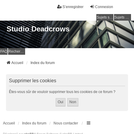
S’enregistrer
Connexion
Sujets sans réponse
Sujets actifs
Studio Deadcrows
FAQ
Rechercher
Accueil
Index du forum
Supprimer les cookies
Êtes-vous sûr de vouloir supprimer tous les cookies de ce forum ?
Accueil
Index du forum
Nous contacter
Développé par
phpBB
® Forum Software © phpBB Limited