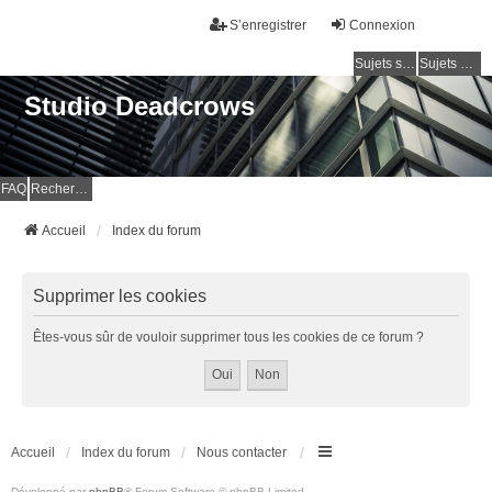
S’enregistrer
Connexion
Sujets sans réponse
Sujets actifs
Studio Deadcrows
FAQ
Rechercher
Accueil
Index du forum
Supprimer les cookies
Êtes-vous sûr de vouloir supprimer tous les cookies de ce forum ?
Accueil
Index du forum
Nous contacter
Développé par
phpBB
® Forum Software © phpBB Limited