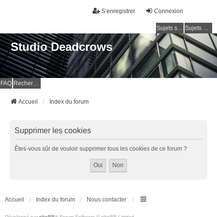
S’enregistrer
Connexion
Sujets sans réponse
Sujets actifs
Studio Deadcrows
FAQ
Rechercher
Accueil
Index du forum
Supprimer les cookies
Êtes-vous sûr de vouloir supprimer tous les cookies de ce forum ?
Accueil
Index du forum
Nous contacter
Développé par
phpBB
® Forum Software © phpBB Limited