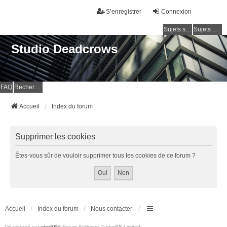
S’enregistrer
Connexion
Sujets sans réponse
Sujets actifs
Studio Deadcrows
FAQ
Rechercher
Accueil
Index du forum
Supprimer les cookies
Êtes-vous sûr de vouloir supprimer tous les cookies de ce forum ?
Accueil
Index du forum
Nous contacter
Développé par
phpBB
® Forum Software © phpBB Limited