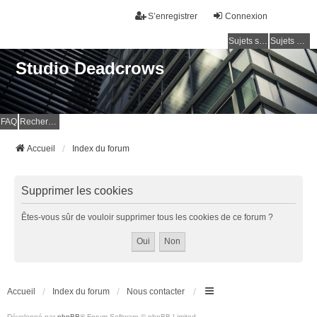
S’enregistrer
Connexion
Sujets sans réponse
Sujets actifs
Studio Deadcrows
FAQ
Rechercher
Accueil
Index du forum
Supprimer les cookies
Êtes-vous sûr de vouloir supprimer tous les cookies de ce forum ?
Accueil
Index du forum
Nous contacter
Développé par
phpBB
® Forum Software © phpBB Limited