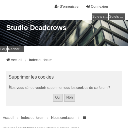
S’enregistrer
Connexion
Sujets sans réponse
Sujets actifs
Studio Deadcrows
FAQ
Rechercher
Accueil
Index du forum
Supprimer les cookies
Êtes-vous sûr de vouloir supprimer tous les cookies de ce forum ?
Accueil
Index du forum
Nous contacter
Développé par
phpBB
® Forum Software © phpBB Limited