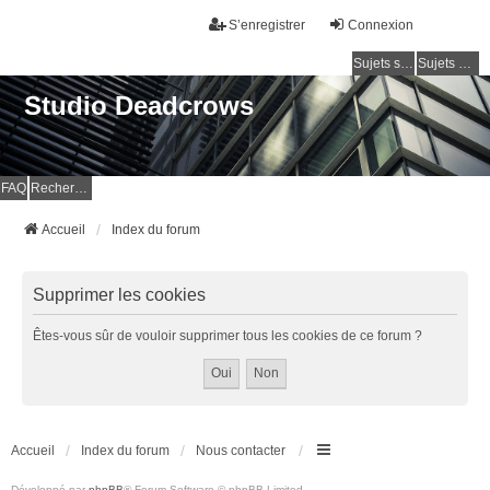
S’enregistrer
Connexion
Sujets sans réponse
Sujets actifs
Studio Deadcrows
FAQ
Rechercher
Accueil
Index du forum
Supprimer les cookies
Êtes-vous sûr de vouloir supprimer tous les cookies de ce forum ?
Accueil
Index du forum
Nous contacter
Développé par
phpBB
® Forum Software © phpBB Limited