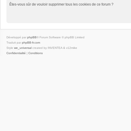
Êtes-vous sûr de vouloir supprimer tous les cookies de ce forum ?
Développé par
phpBB
® Forum Software © phpBB Limited
Traduit par
phpBB-fr.com
Style
we_universal
created by INVENTEA & v12mike
Confidentialité
|
Conditions