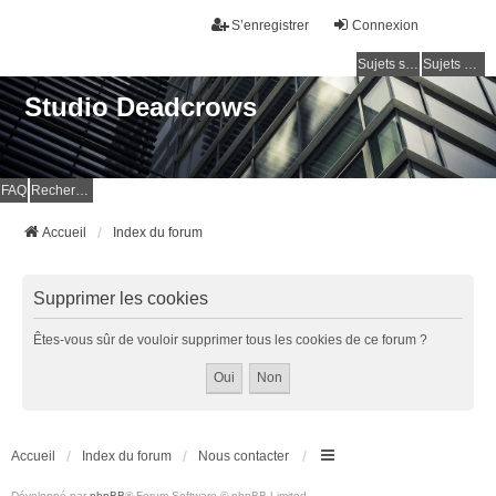
S’enregistrer
Connexion
Sujets sans réponse
Sujets actifs
Studio Deadcrows
FAQ
Rechercher
Accueil
Index du forum
Supprimer les cookies
Êtes-vous sûr de vouloir supprimer tous les cookies de ce forum ?
Accueil
Index du forum
Nous contacter
Développé par
phpBB
® Forum Software © phpBB Limited