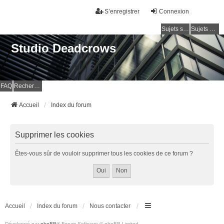
S’enregistrer
Connexion
Sujets sans réponse
Sujets actifs
Studio Deadcrows
FAQ
Rechercher
Accueil
Index du forum
Supprimer les cookies
Êtes-vous sûr de vouloir supprimer tous les cookies de ce forum ?
Accueil
Index du forum
Nous contacter
Développé par
phpBB
® Forum Software © phpBB Limited