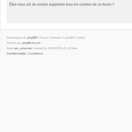
Êtes-vous sûr de vouloir supprimer tous les cookies de ce forum ?
Développé par
phpBB
® Forum Software © phpBB Limited
Traduit par
phpBB-fr.com
Style
we_universal
created by INVENTEA & v12mike
Confidentialité
|
Conditions