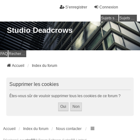
S’enregistrer
Connexion
Sujets sans réponse
Sujets actifs
Studio Deadcrows
FAQ
Rechercher
Accueil
Index du forum
Supprimer les cookies
Êtes-vous sûr de vouloir supprimer tous les cookies de ce forum ?
Accueil
Index du forum
Nous contacter
Développé par
phpBB
® Forum Software © phpBB Limited