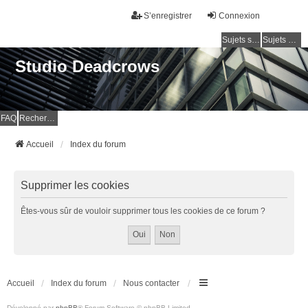
S’enregistrer
Connexion
Sujets sans réponse
Sujets actifs
Studio Deadcrows
FAQ
Rechercher
Accueil
Index du forum
Supprimer les cookies
Êtes-vous sûr de vouloir supprimer tous les cookies de ce forum ?
Accueil
Index du forum
Nous contacter
Développé par
phpBB
® Forum Software © phpBB Limited