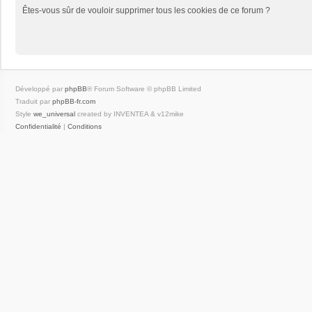
Êtes-vous sûr de vouloir supprimer tous les cookies de ce forum ?
Développé par
phpBB
® Forum Software © phpBB Limited
Traduit par
phpBB-fr.com
Style
we_universal
created by INVENTEA & v12mike
Confidentialité
|
Conditions