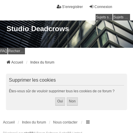
S’enregistrer
Connexion
Sujets sans réponse
Sujets actifs
Studio Deadcrows
FAQ
Rechercher
Accueil
Index du forum
Supprimer les cookies
Êtes-vous sûr de vouloir supprimer tous les cookies de ce forum ?
Accueil
Index du forum
Nous contacter
Développé par
phpBB
® Forum Software © phpBB Limited