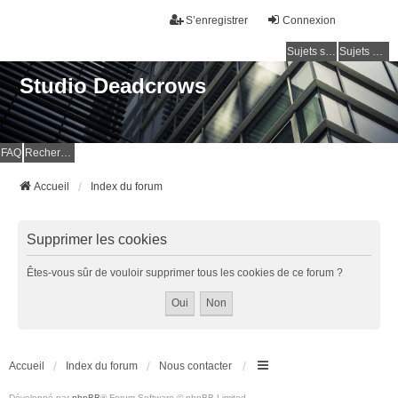
S’enregistrer
Connexion
Sujets sans réponse
Sujets actifs
Studio Deadcrows
FAQ
Rechercher
Accueil
Index du forum
Supprimer les cookies
Êtes-vous sûr de vouloir supprimer tous les cookies de ce forum ?
Accueil
Index du forum
Nous contacter
Développé par
phpBB
® Forum Software © phpBB Limited