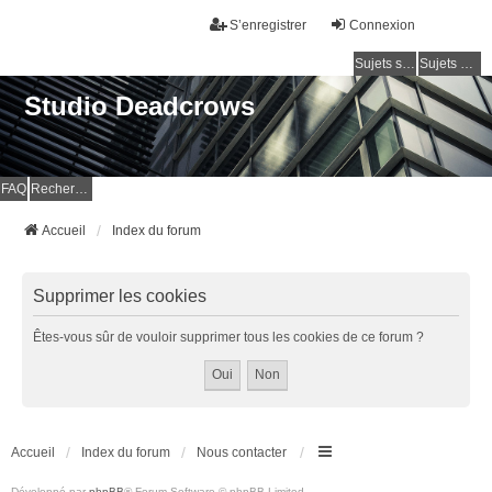
S’enregistrer
Connexion
Sujets sans réponse
Sujets actifs
Studio Deadcrows
FAQ
Rechercher
Accueil
Index du forum
Supprimer les cookies
Êtes-vous sûr de vouloir supprimer tous les cookies de ce forum ?
Accueil
Index du forum
Nous contacter
Développé par
phpBB
® Forum Software © phpBB Limited