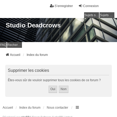
S’enregistrer
Connexion
Sujets sans réponse
Sujets actifs
Studio Deadcrows
FAQ
Rechercher
Accueil
Index du forum
Supprimer les cookies
Êtes-vous sûr de vouloir supprimer tous les cookies de ce forum ?
Accueil
Index du forum
Nous contacter
Développé par
phpBB
® Forum Software © phpBB Limited