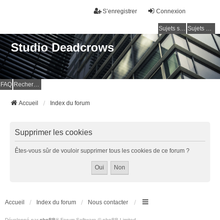
S’enregistrer
Connexion
Sujets sans réponse
Sujets actifs
Studio Deadcrows
FAQ
Rechercher
Accueil
Index du forum
Supprimer les cookies
Êtes-vous sûr de vouloir supprimer tous les cookies de ce forum ?
Accueil
Index du forum
Nous contacter
Développé par
phpBB
® Forum Software © phpBB Limited