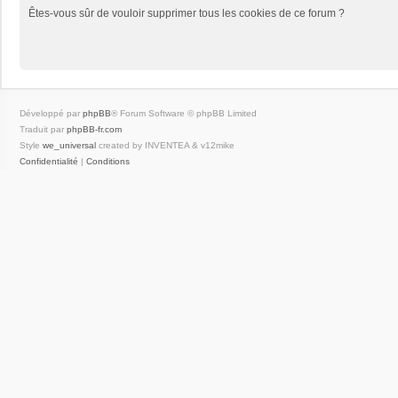
Êtes-vous sûr de vouloir supprimer tous les cookies de ce forum ?
Développé par
phpBB
® Forum Software © phpBB Limited
Traduit par
phpBB-fr.com
Style
we_universal
created by INVENTEA & v12mike
Confidentialité
|
Conditions