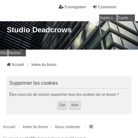
S’enregistrer
Connexion
Sujets sans réponse
Sujets actifs
Studio Deadcrows
FAQ
Rechercher
Accueil
Index du forum
Supprimer les cookies
Êtes-vous sûr de vouloir supprimer tous les cookies de ce forum ?
Accueil
Index du forum
Nous contacter
Développé par
phpBB
® Forum Software © phpBB Limited