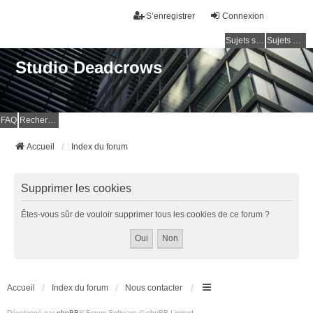
S’enregistrer
Connexion
Sujets sans réponse
Sujets actifs
Studio Deadcrows
FAQ
Rechercher
Accueil
Index du forum
Supprimer les cookies
Êtes-vous sûr de vouloir supprimer tous les cookies de ce forum ?
Accueil
Index du forum
Nous contacter
Développé par
phpBB
® Forum Software © phpBB Limited