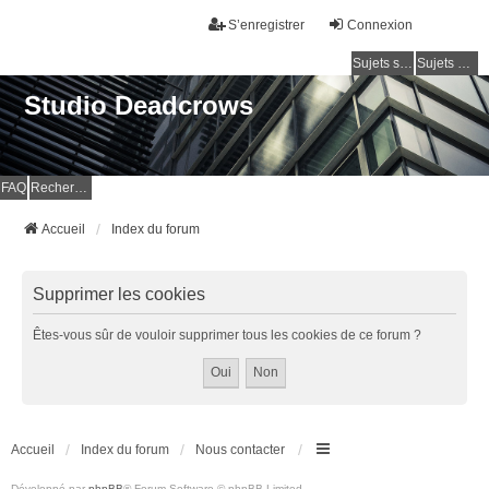
S’enregistrer
Connexion
Sujets sans réponse
Sujets actifs
Studio Deadcrows
FAQ
Rechercher
Accueil
Index du forum
Supprimer les cookies
Êtes-vous sûr de vouloir supprimer tous les cookies de ce forum ?
Accueil
Index du forum
Nous contacter
Développé par
phpBB
® Forum Software © phpBB Limited