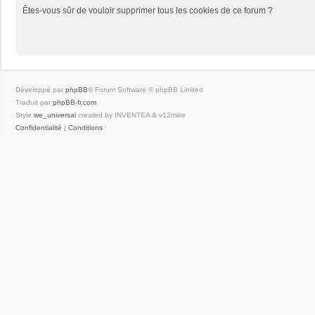
Êtes-vous sûr de vouloir supprimer tous les cookies de ce forum ?
Développé par
phpBB
® Forum Software © phpBB Limited
Traduit par
phpBB-fr.com
Style
we_universal
created by INVENTEA & v12mike
Confidentialité
|
Conditions