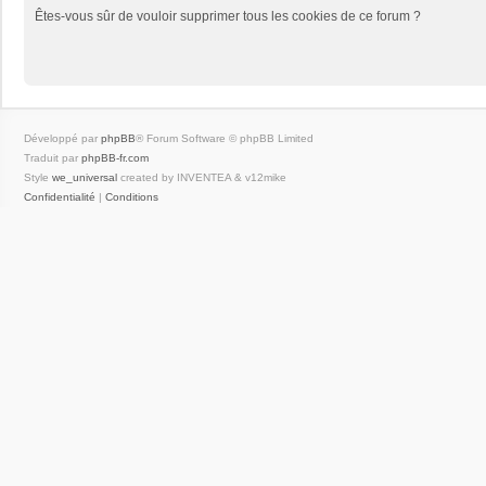
Êtes-vous sûr de vouloir supprimer tous les cookies de ce forum ?
Développé par
phpBB
® Forum Software © phpBB Limited
Traduit par
phpBB-fr.com
Style
we_universal
created by INVENTEA & v12mike
Confidentialité
|
Conditions