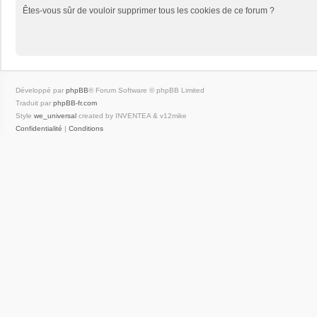
Êtes-vous sûr de vouloir supprimer tous les cookies de ce forum ?
Développé par
phpBB
® Forum Software © phpBB Limited
Traduit par
phpBB-fr.com
Style
we_universal
created by INVENTEA & v12mike
Confidentialité
|
Conditions