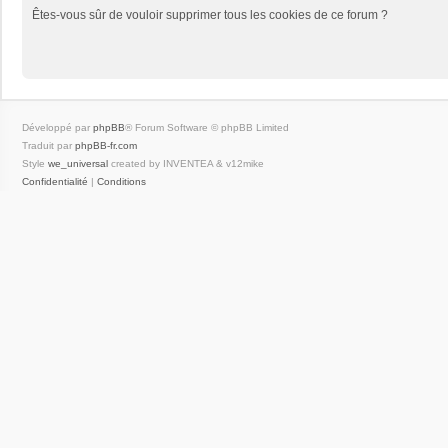
Êtes-vous sûr de vouloir supprimer tous les cookies de ce forum ?
Développé par
phpBB
® Forum Software © phpBB Limited
Traduit par
phpBB-fr.com
Style
we_universal
created by INVENTEA & v12mike
Confidentialité
|
Conditions