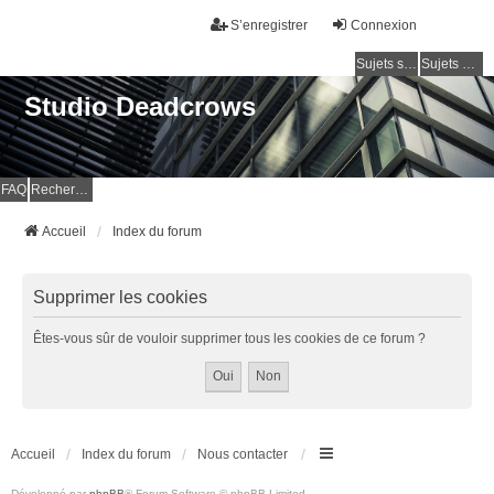
S’enregistrer
Connexion
Sujets sans réponse
Sujets actifs
Studio Deadcrows
FAQ
Rechercher
Accueil
Index du forum
Supprimer les cookies
Êtes-vous sûr de vouloir supprimer tous les cookies de ce forum ?
Accueil
Index du forum
Nous contacter
Développé par
phpBB
® Forum Software © phpBB Limited