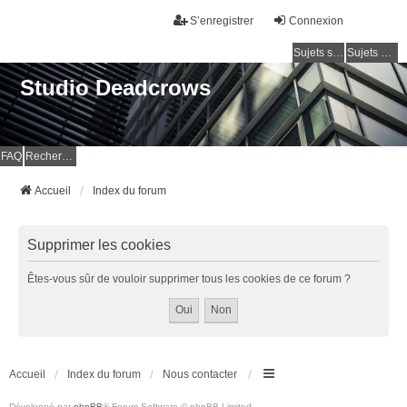
S’enregistrer
Connexion
Sujets sans réponse
Sujets actifs
Studio Deadcrows
FAQ
Rechercher
Accueil
Index du forum
Supprimer les cookies
Êtes-vous sûr de vouloir supprimer tous les cookies de ce forum ?
Accueil
Index du forum
Nous contacter
Développé par
phpBB
® Forum Software © phpBB Limited