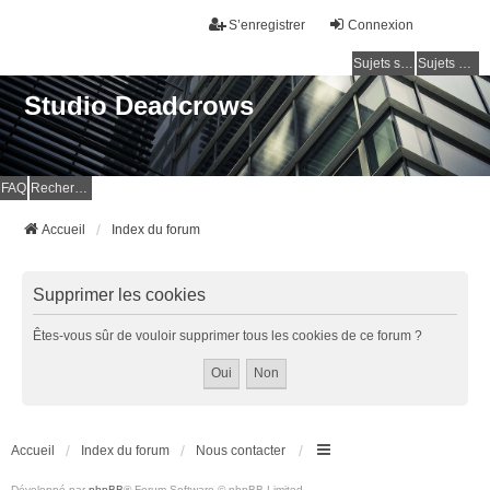
S’enregistrer
Connexion
Sujets sans réponse
Sujets actifs
Studio Deadcrows
FAQ
Rechercher
Accueil
Index du forum
Supprimer les cookies
Êtes-vous sûr de vouloir supprimer tous les cookies de ce forum ?
Accueil
Index du forum
Nous contacter
Développé par
phpBB
® Forum Software © phpBB Limited