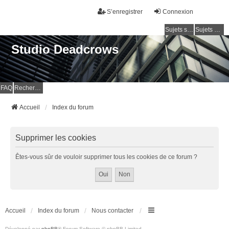
S’enregistrer
Connexion
Sujets sans réponse
Sujets actifs
Studio Deadcrows
FAQ
Rechercher
Accueil
Index du forum
Supprimer les cookies
Êtes-vous sûr de vouloir supprimer tous les cookies de ce forum ?
Accueil
Index du forum
Nous contacter
Développé par
phpBB
® Forum Software © phpBB Limited