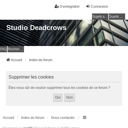
S’enregistrer
Connexion
Sujets sans réponse
Sujets actifs
Studio Deadcrows
FAQ
Rechercher
Accueil
Index du forum
Supprimer les cookies
Êtes-vous sûr de vouloir supprimer tous les cookies de ce forum ?
Accueil
Index du forum
Nous contacter
Développé par
phpBB
® Forum Software © phpBB Limited