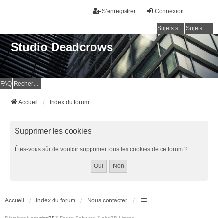
S’enregistrer
Connexion
Sujets sans réponse
Sujets actifs
Studio Deadcrows
FAQ
Rechercher
Accueil
Index du forum
Supprimer les cookies
Êtes-vous sûr de vouloir supprimer tous les cookies de ce forum ?
Accueil
Index du forum
Nous contacter
Développé par
phpBB
® Forum Software © phpBB Limited