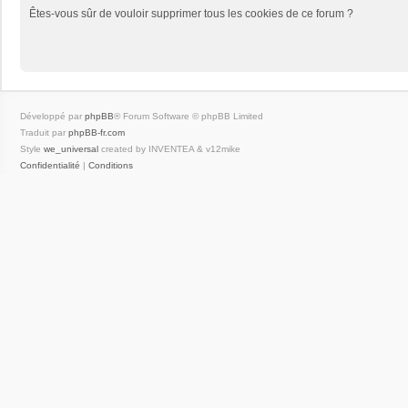
Êtes-vous sûr de vouloir supprimer tous les cookies de ce forum ?
Développé par
phpBB
® Forum Software © phpBB Limited
Traduit par
phpBB-fr.com
Style
we_universal
created by INVENTEA & v12mike
Confidentialité
|
Conditions