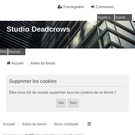
S’enregistrer
Connexion
Sujets sans réponse
Sujets actifs
Studio Deadcrows
FAQ
Rechercher
Accueil
Index du forum
Supprimer les cookies
Êtes-vous sûr de vouloir supprimer tous les cookies de ce forum ?
Accueil
Index du forum
Nous contacter
Développé par
phpBB
® Forum Software © phpBB Limited